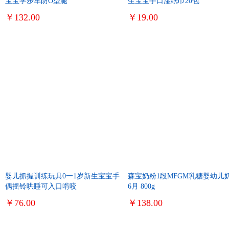
宝宝学步车防O型腿
生宝宝手口湿纸巾20包
￥132.00
￥19.00
婴儿抓握训练玩具0一1岁新生宝宝手
森宝奶粉1段MFGM乳糖婴幼儿奶
偶摇铃哄睡可入口啃咬
6月 800g
￥76.00
￥138.00