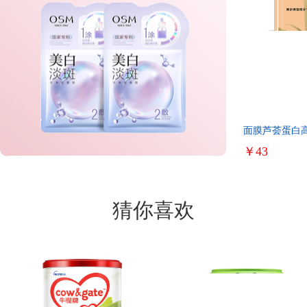
面膜芦荟蛋白
水滋润时钟熬
￥43
猜你喜欢