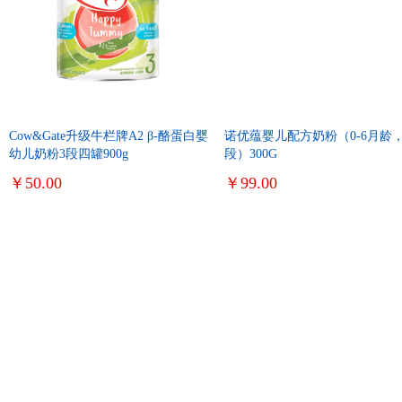
Cow&Gate升级牛栏牌A2 β-酪蛋白婴
诺优蕴婴儿配方奶粉（0-6月龄，
幼儿奶粉3段四罐900g
段）300G
￥50.00
￥99.00