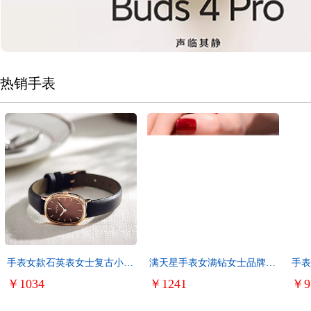
热销手表
手表女款石英表女士复古小众
满天星手表女满钻女士品牌正
手表
轻奢腕表
品奢华小众轻奢情人节送女友
防水
￥1034
￥1241
￥9