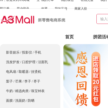
即注册
用户登录
收藏
我的足迹
商家入驻
首页
拼团活
影音娱乐
/
投影仪
/
手机
洗发护发
/
口腔护理
/
洁面乳
电风扇
/
取暖器
/
挂烫机
梨子
/
芒果
/
李子
/
枣子
牛奶
/
精选肉类
/
珠宝钟表
面膜
/
洗面奶
/
防晒